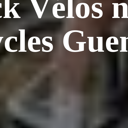
k Vélos 
cles Gue