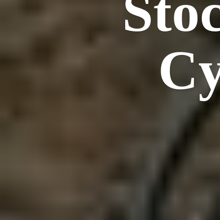
Stoc
Cy