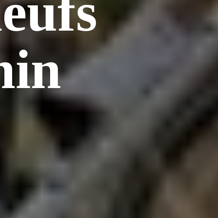
neufs
nin