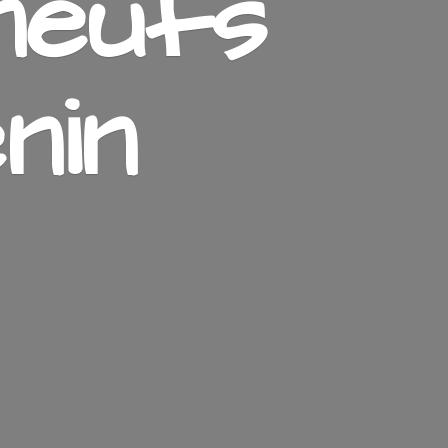
neufs
nin