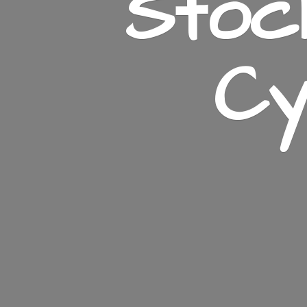
Stoc
Cy