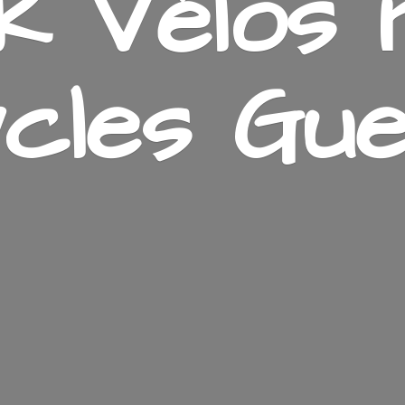
k Vélos 
cles Gue