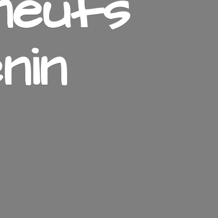
neufs
nin