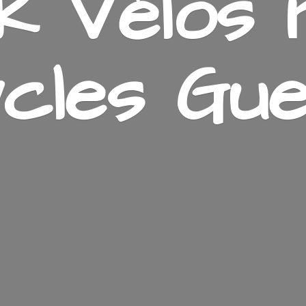
k Vélos 
cles Gue