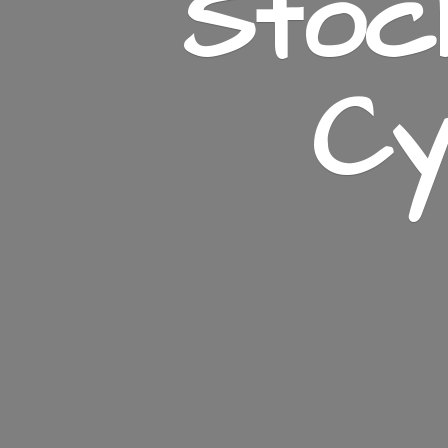
Stoc
Cy